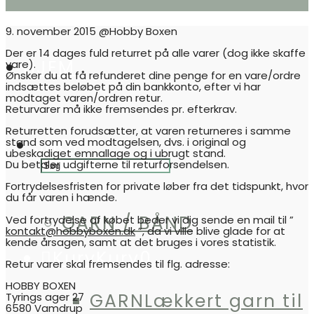
9. november 2015
@Hobby Boxen
Der er 14 dages fuld returret på alle varer (dog ikke skaffe
HJEM
vare).
Ønsker du at få refunderet dine penge for en vare/ordre
indsættes beløbet på din bankkonto, efter vi har
modtaget varen/ordren retur.
Returvarer må ikke fremsendes pr. efterkrav.
Returretten forudsætter, at varen returneres i samme
SHOP
stand som ved modtagelsen, dvs. i original og
ubeskadiget emnallage og i ubrugt stand.
Du betaler udgifterne til returforsendelsen.
Fortrydelsesfristen for private løber fra det tidspunkt, hvor
du får varen i hænde.
GARN / BÅND
Ved fortrydelse af købet beder vi dig sende en mail til ”
kontakt@hobbyboxen.dk
”, da vi ville blive glade for at
kende årsagen, samt at det bruges i vores statistik.
Kurv
Kurv
0
Retur varer skal fremsendes til flg. adresse:
HOBBY BOXEN
GARN
Lækkert garn til
Tyrings ager 27
6580 Vamdrup