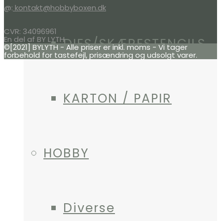
@:
kontakt@hobbyboxen.dk
CVR: 34096961
En del af BY LYTH
DIES/SKÆRESTENCILS
©[2021] BYLYTH - Alle priser er inkl. moms - Vi tager
forbehold for tastefejl, prisændring og udsolgt varer.
KARTON / PAPIR
HOBBY
Diverse