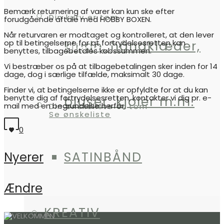
Bemærk returnering af varer kan kun ske efter
Din kurv er tom
forudgående aftale med HOBBY BOXEN.
Når returvaren er modtaget og kontrolleret, at den lever
klude, håndklæder,
op til betingelserne for at fortrydelsesretten kan
Ønskeliste
0
benyttes, tilbagebetales købssummen.
Vi bestræber os på at tilbagebetalingen sker inden for 14
dage, dog i særlige tilfælde, maksimalt 30 dage.
Finder vi, at betingelserne ikke er opfyldte for at du kan
benytte dig af fortrydelsesretten, kontakter vi dig pr. e-
bluser, kjoler m.m.
mail med en begrundelse herfor.
Din ønskeliste er tom
Se ønskeliste
0
SATINBÅND
Nyerer
Ændre
KREATIV