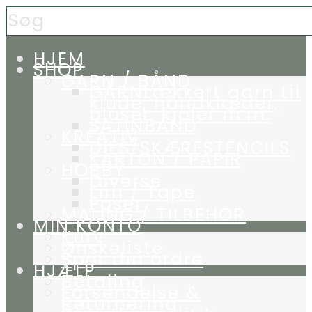
HJEM
SHOP
GARN / BÅND
GARN
Lækkert garn til
klude, håndklæder,
bluser, kjoler m.m.
SATINBÅND
KREATIV
DIES/SKÆRESTENCILS
KARTON / PAPIR
HOBBY
Diverse
Lim / Tape
Poser
MALING / TILBEHØR
MIN KONTO
Kurv
Ønskeliste
Spor din ordre
HJÆLP
Betaling
Forsendelse &
Returnering