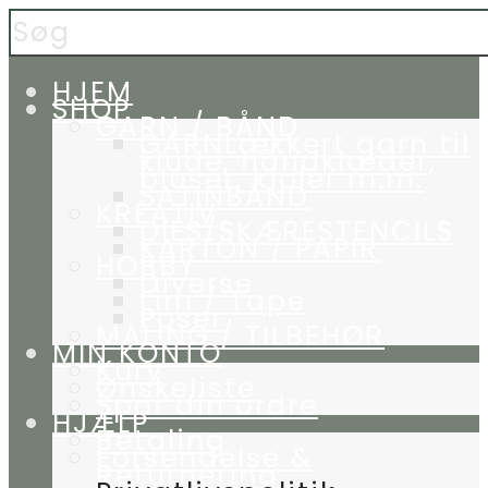
HJEM
SHOP
GARN / BÅND
GARN
Lækkert garn til
klude, håndklæder,
bluser, kjoler m.m.
SATINBÅND
KREATIV
DIES/SKÆRESTENCILS
KARTON / PAPIR
HOBBY
Diverse
Lim / Tape
Poser
MALING / TILBEHØR
MIN KONTO
Kurv
Ønskeliste
Spor din ordre
HJÆLP
Betaling
Forsendelse &
Returnering