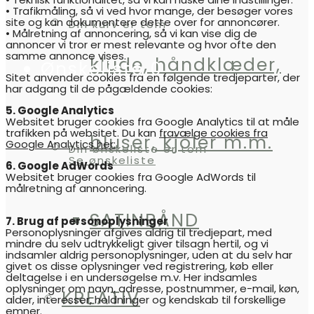
• Trafikmåling, så vi ved hvor mange, der besøger vores
site og kan dokumentere dette over for annoncører.
Din kurv er tom
• Målretning af annoncering, så vi kan vise dig de
annoncer vi tror er mest relevante og hvor ofte den
samme annonce vises.
klude, håndklæder,
Ønskeliste
0
Sitet anvender cookies fra en følgende tredjeparter, der
har adgang til de pågældende cookies:
5. Google Analytics
Websitet bruger cookies fra Google Analytics til at måle
trafikken på websitet. Du kan
fravælge cookies fra
bluser, kjoler m.m.
Google Analytics her:
Din ønskeliste er tom
Se ønskeliste
6. Google AdWords
Websitet bruger cookies fra Google AdWords til
målretning af annoncering.
SATINBÅND
7. Brug af personoplysninger
Personoplysninger afgives aldrig til tredjepart, med
mindre du selv udtrykkeligt giver tilsagn hertil, og vi
indsamler aldrig personoplysninger, uden at du selv har
givet os disse oplysninger ved registrering, køb eller
deltagelse i en undersøgelse m.v. Her indsamles
oplysninger om navn, adresse, postnummer, e-mail, køn,
KREATIV
alder, interesser, holdninger og kendskab til forskellige
emner.