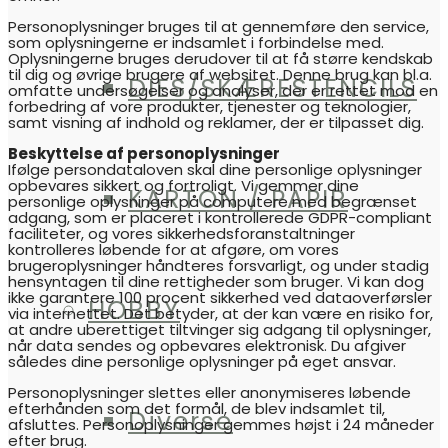
Personoplysninger bruges til at gennemføre den service,
som oplysningerne er indsamlet i forbindelse med.
Oplysningerne bruges derudover til at få større kendskab
til dig og øvrige brugere af websitet. Denne brug kan bl.a.
DIES/SKÆRESTENCILS
omfatte undersøgelser og analyser, der er rettet mod en
forbedring af vore produkter, tjenester og teknologier,
samt visning af indhold og reklamer, der er tilpasset dig.
Beskyttelse af personoplysninger
Ifølge persondataloven skal dine personlige oplysninger
opbevares sikkert og fortroligt. Vi gemmer dine
KARTON / PAPIR
personlige oplysninger på computere med begrænset
adgang, som er placeret i kontrollerede GDPR-compliant
faciliteter, og vores sikkerhedsforanstaltninger
kontrolleres løbende for at afgøre, om vores
brugeroplysninger håndteres forsvarligt, og under stadig
hensyntagen til dine rettigheder som bruger. Vi kan dog
ikke garantere 100 procent sikkerhed ved dataoverførsler
HOBBY
via internettet. Det betyder, at der kan være en risiko for,
at andre uberettiget tiltvinger sig adgang til oplysninger,
når data sendes og opbevares elektronisk. Du afgiver
således dine personlige oplysninger på eget ansvar.
Personoplysninger slettes eller anonymiseres løbende
efterhånden som det formål, de blev indsamlet til,
Diverse
afsluttes. Personoplysninger gemmes højst i 24 måneder
efter brug.