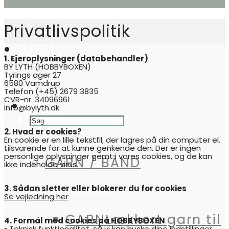
Privatlivspolitik
HJEM
1. Ejeroplysninger (databehandler)
BY LYTH (HOBBYBOXEN)
Tyrings ager 27
6580 Vamdrup
Telefon (+45) 2679 3835
CVR-nr. 34096961
SHOP
info@bylyth.dk
2. Hvad er cookies?
En cookie er en lille tekstfil, der lagres på din computer el.
tilsvarende for at kunne genkende den. Der er ingen
personlige oplysninger gemt i vores cookies, og de kan
GARN / BÅND
ikke indeholde virus.
Kurv
Kurv
0
3. Sådan sletter eller blokerer du for cookies
Se vejledning her
GARN
Lækkert garn til
4. Formål med cookies på HOBBYBOXEN
• Teknisk funktionalitet, så vi kan huske dine indstillinger.