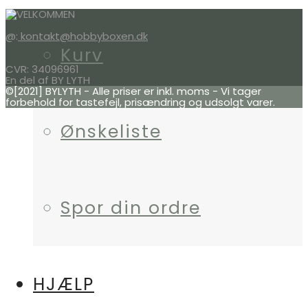
@:
kontakt@hobbyboxen.dk
Kurv
CVR: 34096961
En del af BY LYTH
©[2021] BYLYTH - Alle priser er inkl. moms - Vi tager
forbehold for tastefejl, prisændring og udsolgt varer.
Ønskeliste
Spor din ordre
HJÆLP