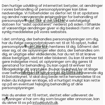
Den hurtige udvikling af internettet betyder, at ændringer
i vores behandling af personoplysninger kan blive
nødvendige. Vi forbeholder os derfor ret til at opdatere
og ændre nærværende retningslinjer for behandling af
Lim / Tape
personoplysninger. Gør vi det, retter vi selvfølgeligt
datoen for “sidst opdateret” nederst på siden. I tilfælde
af væsentlige ændringer giver vi dig besked i form af en
synlig meddelelse på vores websites.
I det omfang, der behandles personoplysninger om dig,
har du ifølge persondataloven ret til at få oplyst, hvilke
Poser
personoplysninger, der kan henføres til dig. Såfremt det
viser sig, at de oplysninger eller data, der behandles om
dig, er urigtige eller vildledende, har du ret til at kræve
disse berigtiget, slettet eller blokeret. Du kan til enhver tid
gøre indsigelse mod, at oplysninger om dig gøres til
genstand for behandling. Du kan også til enhver tid
tilbagekalde dit samtykke. Du har mulighed for at klage
MALING / TILBEHØR
over behandlingen af oplysninger og data vedrørende dig
til Datatilsynet. Vi skal dog bede rette henvendelse til os
inden du indgiver en klage, så vi hurtigst muligt kan rette
op på en eventuel fejlagtig behandling af dine
personoplysninger.
Hvis du ønsker at få rettet, slettet eller udleveret de
MIN KONTO
oplysninger vi har om dig som bruger eller annoncør, kan
du skrive til os på
info@bylyth.dk
.