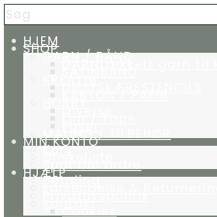
HJEM
SHOP
GARN / BÅND
GARN
Lækkert garn til 
SATINBÅND
KREATIV
DIES/SKÆRESTENCILS
KARTON / PAPIR
HOBBY
Diverse
Lim / Tape
Poser
MALING / TILBEHØR
MIN KONTO
Kurv
Ønskeliste
Spor din ordre
HJÆLP
Betaling
Forsendelse & Returneri
Privatlivspolitik
Kontakt
Cookies