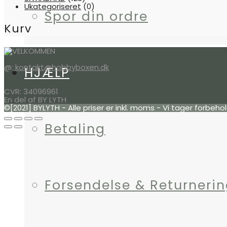
Ukategoriseret
(0)
Spor din ordre
Kurv
@:
kontakt@hobbyboxen.dk
HJÆLP
CVR: 34096961
En del af BY LYTH
©[2021] BYLYTH - Alle priser er inkl. moms - Vi tager forbeho
Betaling
Forsendelse & Returneri