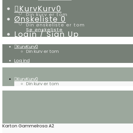
Kurv
Kurv
0
Din kurv er tom
Ønskeliste
0
Din ønskeliste er tom
Se ønskeliste
Login / Sign Up
Kurv
Kurv
0
Din kurv er tom
Log ind
Kurv
Kurv
0
Din kurv er tom
Karton Gammelrosa A2