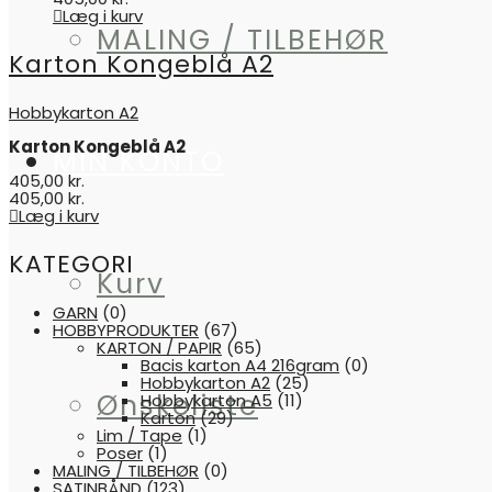
Læg i kurv
MALING / TILBEHØR
Karton Kongeblå A2
Hobbykarton A2
Karton Kongeblå A2
MIN KONTO
405,00
kr.
405,00
kr.
Læg i kurv
KATEGORI
Kurv
GARN
(0)
HOBBYPRODUKTER
(67)
KARTON / PAPIR
(65)
Bacis karton A4 216gram
(0)
Hobbykarton A2
(25)
Ønskeliste
Hobbykarton A5
(11)
Karton
(29)
Lim / Tape
(1)
Poser
(1)
MALING / TILBEHØR
(0)
SATINBÅND
(123)