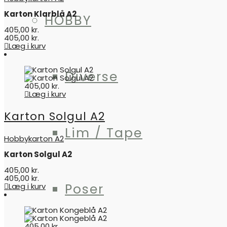
Karton Klarblå A2
HOBBY
405,00
kr.
405,00
kr.
Læg i kurv
Diverse
405,00
kr.
Læg i kurv
Karton Solgul A2
Lim / Tape
Hobbykarton A2
Karton Solgul A2
405,00
kr.
405,00
kr.
Poser
Læg i kurv
405,00
kr.