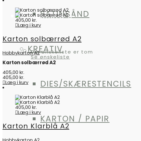
SATINBÅND
Ønskeliste
0
405,00
kr.
Læg i kurv
Karton solbærrød A2
KREATIV
Din ønskeliste er tom
Hobbykarton A2
Se ønskeliste
Karton solbærrød A2
405,00
kr.
405,00
kr.
DIES/SKÆRESTENCILS
Læg i kurv
405,00
kr.
Læg i kurv
KARTON / PAPIR
Karton Klarblå A2
Hobbykarton A2