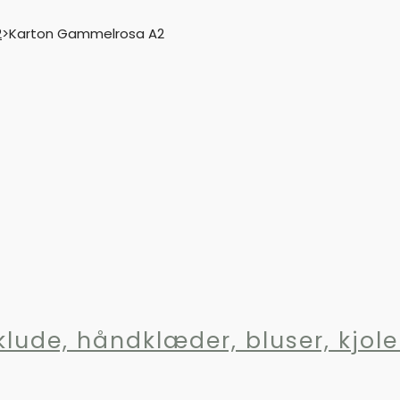
2
>
Karton Gammelrosa A2
klude, håndklæder, bluser, kjol