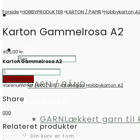
Forside
>
HOBBYPRODUKTER
>
KARTON / PAPIR
>
Hobbykarton A
HJEM
Karton Gammelrosa A2
SHOP
405,00
kr.
Karton Gammelrosa A2
Karton
Gammelrosa
Tilføj til kurv
A2
GARN / BÅND
Varenummer (SKU):
61874
Kategori:
Hobbykarton A2
quantity
Share
Kurv
Kurv
0
0
0
0
GARN
Lækkert garn til 
Relateret produkter
Din kurv er tom