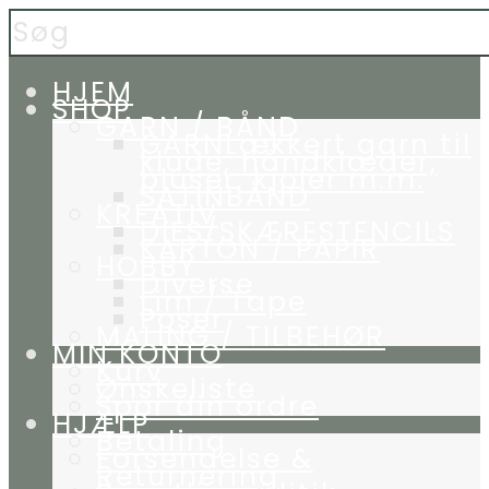
HJEM
SHOP
GARN / BÅND
GARN
Lækkert garn til
klude, håndklæder,
bluser, kjoler m.m.
SATINBÅND
KREATIV
DIES/SKÆRESTENCILS
KARTON / PAPIR
HOBBY
Diverse
Lim / Tape
Poser
MALING / TILBEHØR
MIN KONTO
Kurv
Ønskeliste
Spor din ordre
HJÆLP
Betaling
Forsendelse &
Returnering