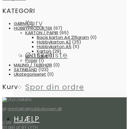
KATEGORI
Kurv
GARN
(0)
HOBBYPRODUKTER
(67)
KARTON / PAPIR
(65)
Bacis karton A4 216gram
(0)
Hobbykarton A2
(25)
Hobbykarton A5
(11)
Karton
(29)
Ønskeliste
Lim / Tape
(1)
Poser
(1)
MALING / TILBEHØR
(0)
SATINBÅND
(123)
Ukategoriseret
(0)
Spor din ordre
Kurv
@:
kontakt@hobbyboxen.dk
HJÆLP
CVR: 34096961
En del af BY LYTH