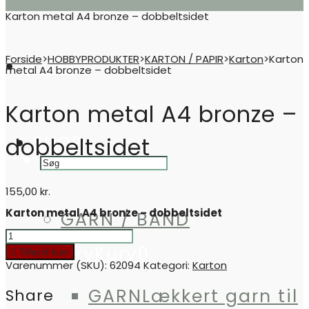
Karton metal A4 bronze – dobbeltsidet
Forside
>
HOBBYPRODUKTER
>
KARTON / PAPIR
>
Karton
>
Karton
HJEM
metal A4 bronze – dobbeltsidet
Karton metal A4 bronze –
SHOP
dobbeltsidet
155,00
kr.
Karton metal A4 bronze – dobbeltsidet
GARN / BÅND
Karton
metal
Kurv
Kurv
0
Tilføj til kurv
A4
Varenummer (SKU):
62094
Kategori:
Karton
bronze
-
dobbeltsidet
GARN
Lækkert garn til
Share
quantity