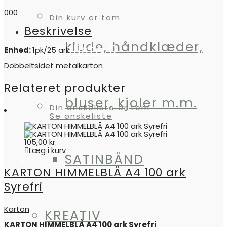
0
0
0
Din kurv er tom
Beskrivelse
klude, håndklæder,
Ønskeliste
0
Enhed:
1pk/25 ark
Dobbeltsidet metalkarton
Relateret produkter
bluser, kjoler m.m.
Din ønskeliste er tom
Se ønskeliste
105,00
kr.
Læg i kurv
SATINBÅND
KARTON HIMMELBLÅ A4 100 ark
Syrefri
Karton
KREATIV
KARTON HIMMELBLÅ A4 100 ark Syrefri