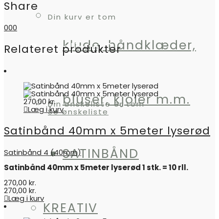
quantity
Share
Din kurv er tom
0
0
0
klude, håndklæder,
Ønskeliste
0
Relateret produkter
bluser, kjoler m.m.
270,00
kr.
Din ønskeliste er tom
Læg i kurv
Se ønskeliste
Satinbånd 40mm x 5meter lyserød
SATINBÅND
Satinbånd 4 (40mm)
Satinbånd 40mm x 5meter lyserød 1 stk. = 10 rll.
270,00
kr.
270,00
kr.
Læg i kurv
KREATIV