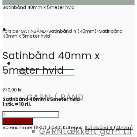
Satinbånd 40mm x 5meter hvid
OLYMPUS DIGITAL CAMERA
HJEM
Forside
>
SATINBÅND
>
Satinbånd 4 (40mm)
>
Satinbånd
40mm x 5meter hvid
Satinbånd 40mm x
SHOP
5meter hvid
270,00
kr.
GARN / BÅND
Satinbånd 40mm x 5meter hvid
1 stk. = 10 rll.
Kurv
Kurv
0
Satinbånd
40mm
Tilføj til kurv
x
Varenummer (SKU):
50401
Kategori:
Satinbånd 4 (40mm)
5meter
GARN
Lækkert garn til
hvid