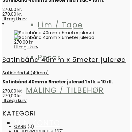
Satinbånd 40mm x 5meter lilla 1 stk. = 10 rll.
270,00
kr.
270,00
kr.
Læg i kurv
Lim / Tape
270,00
kr.
Læg i kurv
Poser
Satinbånd 40mm x 5meter julerød
Satinbånd 4 (40mm)
Satinbånd 40mm x 5meter julerød 1 stk. = 10 rll.
MALING / TILBEHØR
270,00
kr.
270,00
kr.
Læg i kurv
KATEGORI
MIN KONTO
GARN
(0)
HOBBYPRODUKTER
(67)