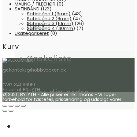
MALING / TILBEHØR
(0)
SATINBÅND
(123)
Satinbånd 1 (3mm)
(43)
Satinbånd 2 (6mm)
(47)
Kurv
Satinbånd 3 (10mm)
(26)
Satinbånd 4 (40mm)
(7)
Ukategoriseret
(0)
Kurv
Ønskeliste
@:
kontakt@hobbyboxen.dk
CVR: 34096961
En del af BY LYTH
Spor din ordre
©[2021] BYLYTH - Alle priser er inkl. moms - Vi tager
forbehold for tastefejl, prisændring og udsolgt varer.
HJÆLP