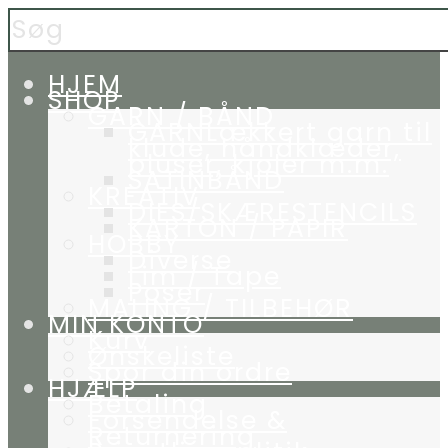
HJEM
SHOP
GARN / BÅND
GARN
Lækkert garn til
klude, håndklæder,
bluser, kjoler m.m.
SATINBÅND
KREATIV
DIES/SKÆRESTENCILS
KARTON / PAPIR
HOBBY
Diverse
Lim / Tape
Poser
MALING / TILBEHØR
MIN KONTO
Kurv
Ønskeliste
Spor din ordre
HJÆLP
Betaling
Forsendelse &
Returnering