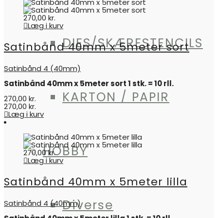
270,00
kr.
Læg i kurv
DIES/SKÆRESTENCILS
Satinbånd 40mm x 5meter sort
Satinbånd 4 (40mm)
Satinbånd 40mm x 5meter sort 1 stk. = 10 rll.
KARTON / PAPIR
270,00
kr.
270,00
kr.
Læg i kurv
HOBBY
270,00
kr.
Læg i kurv
Satinbånd 40mm x 5meter lilla
Diverse
Satinbånd 4 (40mm)