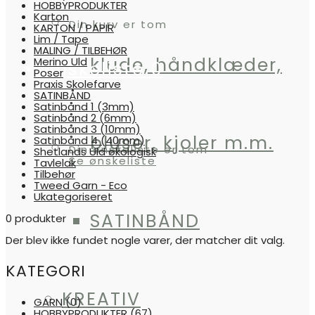
HOBBYPRODUKTER
Karton
Din kurv er tom
KARTON / PAPIR
Lim / Tape
MALING / TILBEHØR
klude, håndklæder,
Merino Uld
Ønskeliste
0
Poser
Praxis Skolefarve
SATINBÅND
Satinbånd 1 (3mm)
Satinbånd 2 (6mm)
Satinbånd 3 (10mm)
bluser, kjoler m.m.
Satinbånd 4 (40mm)
Din ønskeliste er tom
Shetlands Uld økologisk
Se ønskeliste
Tavlelak
Tilbehør
Tweed Garn - Eco
Ukategoriseret
SATINBÅND
0 produkter
Der blev ikke fundet nogle varer, der matcher dit valg.
KATEGORI
KREATIV
GARN
(0)
HOBBYPRODUKTER
(67)