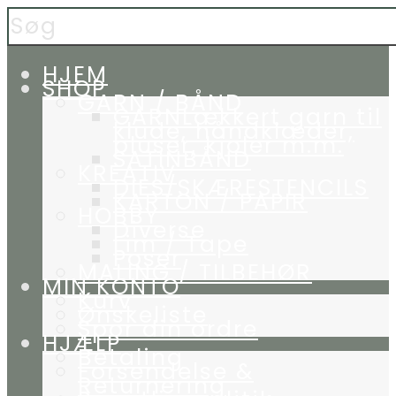
HJEM
SHOP
GARN / BÅND
GARN
Lækkert garn til
klude, håndklæder,
bluser, kjoler m.m.
SATINBÅND
KREATIV
DIES/SKÆRESTENCILS
KARTON / PAPIR
HOBBY
Diverse
Lim / Tape
Poser
MALING / TILBEHØR
MIN KONTO
Kurv
Ønskeliste
Spor din ordre
HJÆLP
Betaling
Forsendelse &
Returnering