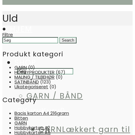
Uld
HJEM
Filtre
Search
for:
Produkt kategori
SHOP
GARN
(0)
HOBBYPRODUKTER
(67)
MALING / TILBEHØR
(0)
SATINBÅND
(123)
Ukategoriseret
(0)
GARN / BÅND
Category
Kurv
Kurv
0
Bacis karton A4 216gram
Bitten
GARN
GARN
Lækkert garn til
Hobbykarton A2
Hobbykarton A5