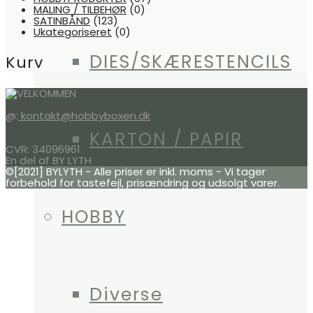
MALING / TILBEHØR
(0)
SATINBÅND
(123)
Ukategoriseret
(0)
DIES/SKÆRESTENCILS
Kurv
@:
kontakt@hobbyboxen.dk
KARTON / PAPIR
CVR: 34096961
En del af BY LYTH
©[2021] BYLYTH - Alle priser er inkl. moms - Vi tager
forbehold for tastefejl, prisændring og udsolgt varer.
HOBBY
Diverse