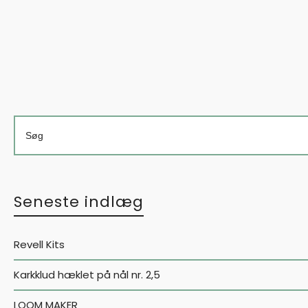
Læs mere
Seneste indlæg
Revell Kits
Karkklud hæklet på nål nr. 2,5
LOOM MAKER