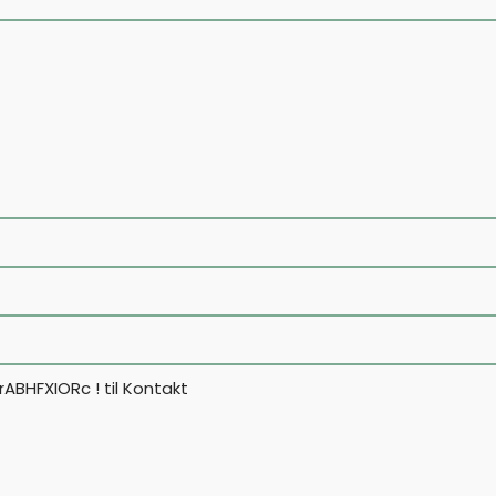
rABHFXIORc !
til
Kontakt